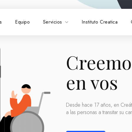
s
Equipo
Servicios
Instituto Creatica
Creemo
en vos
Desde hace 17 años, en Creát
a las personas a transitar su ca