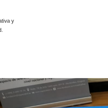
ativa y
d.