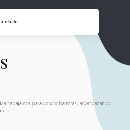
Contacto
s
ica trabajamos para vencer barreras, acompañando
mino.