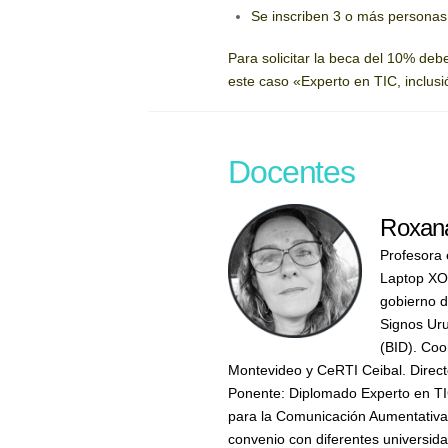
Se inscriben 3 o más persona
Para solicitar la beca del 10% deb
este caso «Experto en TIC, inclus
Docentes
Roxana
Profesora 
Laptop XO,
gobierno d
Signos Uru
(BID). Coo
Montevideo y CeRTI Ceibal. Directo
Ponente: Diplomado Experto en TIC
para la Comunicación Aumentativa y
convenio con diferentes universid