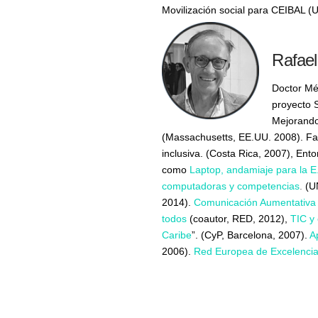
Movilización social para CEIBAL 
Rafae
Doctor Mé
proyecto 
Mejorando
(Massachusetts, EE.UU. 2008). Fac
inclusiva. (Costa Rica, 2007), Ent
como
Laptop, andamiaje para la E
computadoras y competencias
.
(U
2014).
Comunicación Aumentativa y
todos
(coautor, RED, 2012),
TIC y
Caribe
”. (CyP, Barcelona, 2007).
A
2006).
Red Europea de Excelencia 