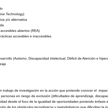
do
tive Technology)
a y/o alternativa
ida
 accesibles abiertos (REA)
rácticas accesibles e inaccesibles
rrollo (Autismo, Discapacidad intelectual, Déficit de Atención e hipera
zaje
 trabajo de investigación en la acción que pretende conocer el impact
s personas en riesgo de exclusión (dificultades de aprendizaje, discapa
dad desde el foco de la igualdad de oportunidades poniendo énfasis esp
ación de los obstáculos tecnológicos y metodológicos que dificultan la in