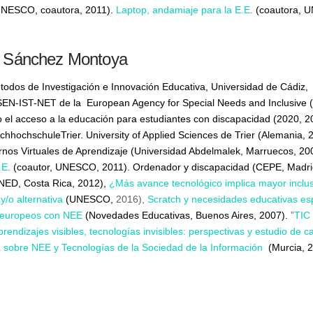
(UNESCO, coautora, 2011).
Laptop, andamiaje para la E.E
.
(coautora, 
l Sánchez Montoya
todos de Investigación e Innovación Educativa, Universidad de Cádiz
SEN-IST-NET de la European Agency for Special Needs and Inclusive 
 el acceso a la educación para estudiantes con discapacidad (2020,
hhochschuleTrier. University of Applied Sciences de Trier (Alemania, 
ornos Virtuales de Aprendizaje (Universidad Abdelmalek, Marruecos, 2007)
.E
.
(coautor, UNESCO, 2011). Ordenador y discapacidad (CEPE, Madrid
NED, Costa Rica, 2012),
¿Más avance tecnológico implica mayor inclu
/o alternativa
(UNESCO,
2016),
Scratch y necesidades educativas es
 europeos con NEE
(Novedades Educativas, Buenos Aires, 2007).
”
TIC 
prendizajes visibles, tecnologías invisibles: perspectivas y estudio de c
sobre NEE y Tecnologías de la Sociedad de la Información
(Murcia, 