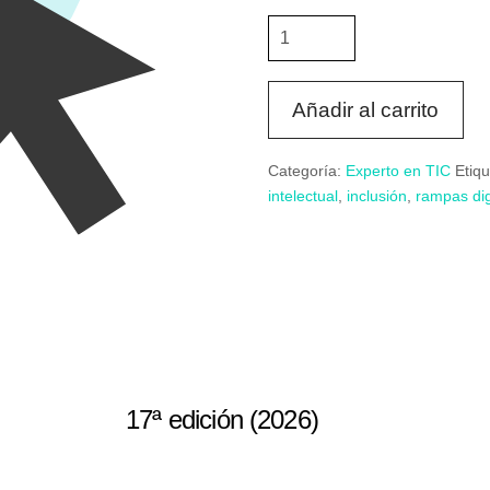
Experto
en
TIC,
inclusión
Añadir al carrito
y
discapacidad
Categoría:
Experto en TIC
Etiq
cantidad
intelectual
,
inclusión
,
rampas dig
17ª edición (2026)