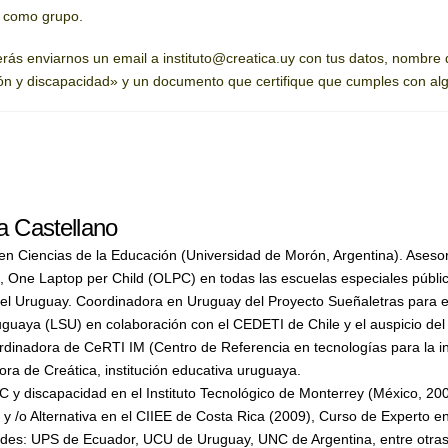
s como grupo.
erás enviarnos un email a instituto@creatica.uy con tus datos, nombre d
ión y discapacidad» y un documento que certifique que cumples con algu
 Castellano
en Ciencias de la Educación (Universidad de Morón, Argentina). Aseso
 One Laptop per Child (OLPC) en todas las escuelas especiales públic
el Uruguay. Coordinadora en Uruguay del Proyecto Sueñaletras para el
guaya (LSU) en colaboración con el CEDETI de Chile y el auspicio del
rdinadora de CeRTI IM (Centro de Referencia en tecnologías para la in
ra de Creática, institución educativa uruguaya.
 y discapacidad en el Instituto Tecnológico de Monterrey (México, 200
 /o Alternativa en el CIIEE de Costa Rica (2009), Curso de Experto en
ades: UPS de Ecuador, UCU de Uruguay, UNC de Argentina, entre otras