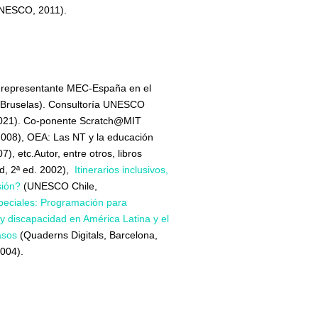
UNESCO, 2011).
, representante MEC-España en el
(Bruselas). Consultoría UNESCO
 2021). Co-ponente Scratch@MIT
2008), OEA: Las NT y la educación
, etc.Autor, entre otros, libros
, 2ª ed. 2002),
Itinerarios inclusivos,
sión?
(UNESCO Chile,
peciales: Programación para
y discapacidad en América Latina y el
asos
(Quaderns Digitals, Barcelona,
2004).