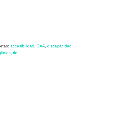
uetas:
accesibilidad
,
CAA
,
discapacidad
itales
,
tic